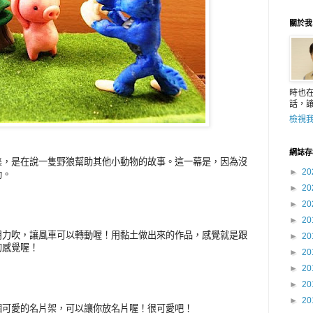
關於我
時也
話，
檢視
網誌存
集，
是在說一隻野狼幫助其他小動物的故事。
這一幕是，
因為沒
►
20
動。
►
20
►
20
►
20
力吹，
讓風車可以轉動喔！
用黏土做出來的作品，
感覺就是跟
►
20
的感覺喔！
►
20
►
20
►
20
►
20
可愛的名片架，
可以讓你放名片喔！
很可愛吧！