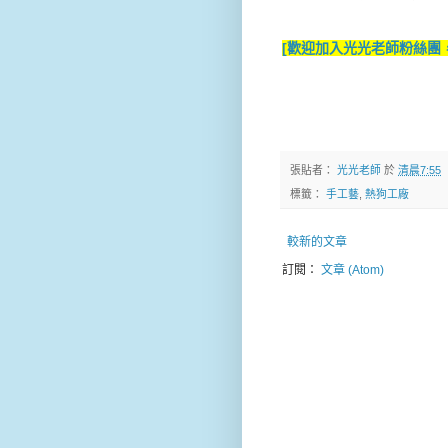
[歡迎加入光光老師粉絲團，
張貼者：
光光老師
於
清晨7:55
標籤：
手工藝
,
熱狗工廠
較新的文章
訂閱：
文章 (Atom)