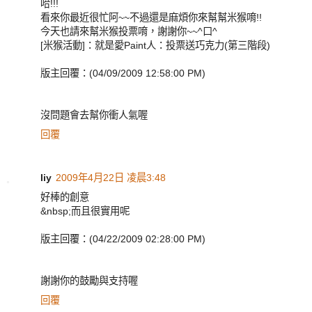
哈!!!
看來你最近很忙阿~~不過還是麻煩你來幫幫米猴唷!!
今天也請來幫米猴投票唷，謝謝你~~^口^
[米猴活動]：就是愛Paint人：投票送巧克力(第三階段)
版主回覆：(04/09/2009 12:58:00 PM)
沒問題會去幫你衝人氣喔
回覆
liy
2009年4月22日 凌晨3:48
好棒的創意
&nbsp;而且很實用呢
版主回覆：(04/22/2009 02:28:00 PM)
謝謝你的鼓勵與支持喔
回覆