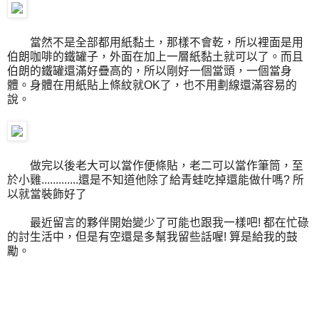
當然不是全部都用紙黏土，
那樣不會乾，
所以裡面是用
伯朗咖啡的鐵罐子，
外面在加上一層紙黏土就可以了。
而且
伯朗的鐵罐還滿好疊高的，
所以剛好一個當頭，
一個當身
體。
身體在用紙貼上條紋就OK了，
也不用劃線還滿容易的
說。
做完以後老大可以當作便條貼，
老二可以當作筆筒，
至
於小雞.............
還是不知道他除了給青蛙吃掉還能做什嗎?
所
以就當裝飾好了
最近留言的夥伴開始變少了
可能也跟我一樣吧!
都在忙碌
的討生活中，
但是有空還是多幫我留些話喔!
算是給我的鼓
勵。