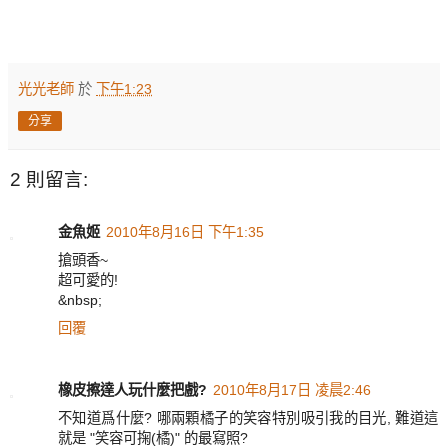
光光老師
於
下午1:23
分享
2 則留言:
金魚姬
2010年8月16日 下午1:35
搶頭香~
超可愛的!
&nbsp;
回覆
橡皮擦達人玩什麼把戲?
2010年8月17日 凌晨2:46
不知道爲什麼? 哪兩顆橘子的笑容特別吸引我的目光, 難道這
就是 "笑容可掬(橘)" 的最寫照?