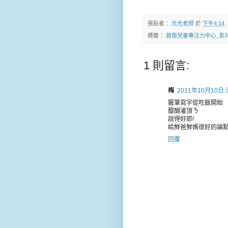
張貼者：
光光老師
於
下午4:14
標籤：
敦南兒童專注力中心
,
影
1 則留言:
梅
2011年10月10日 
握筆寫字從吃飯開始
醍醐灌頂ㄋ
說得好耶!
給鮮爸鮮媽很好的論
回覆