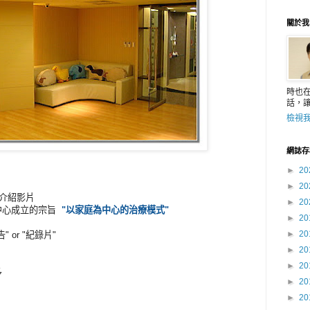
關於我
時也
話，
檢視
網誌存
►
20
►
20
 介紹影片
►
20
中心成立的宗旨
"以家庭為中心的治療模式"
►
20
►
20
or "紀錄片"
►
20
►
20
多
►
20
►
20