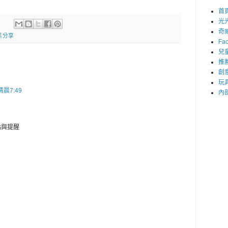
首
光
奇
片分享
Fa
兒
推
創
玩
清晨7:49
內
點與提醒