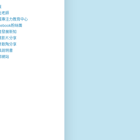
頁
光老師
威專注力教育中心
cebook粉絲團
童發展新知
薦影片分享
意軟陶分享
具說明書
部網站