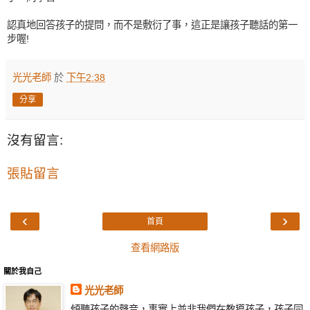
認真地回答孩子的提問，而不是敷衍了事，這正是讓孩子聽
話的第一
步喔!
光光老師
於
下午2:38
分享
沒有留言:
張貼留言
‹
›
首頁
查看網路版
關於我自己
光光老師
傾聽孩子的聲音，事實上並非我們在教導孩子，孩子同