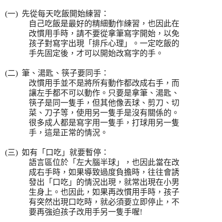
(
一
)
先從每天吃飯開始練習：
自己吃飯是最好的精細動作練習，也因此在
改慣用手時，請不要從拿筆寫字開始，以免
孩子對寫字出現「排斥心理」。一定吃飯的
手先固定後，才可以開始改寫字的手。
(
二
)
筆、湯匙、筷子要同手：
改慣用手並不是將所有動作都改成右手，而
讓左手都不可以動作。只要是拿筆、湯匙、
筷子是同一隻手，但其他像丟球、剪刀、切
菜、刀子等，使用另一隻手是沒有關係的。
很多成人都是寫字用一隻手，打球用另一隻
手，這是正常的情況。
(
三
)
如有「口吃」就要暫停：
語言區位於「左大腦半球」，也因此當在改
成右手時，如果導致過度負擔時，往往會誘
發出「口吃」的情況出現，就常出現在小男
生身上。也因此，如果再改慣用手時，孩子
有突然出現口吃時，就必須要立即停止，不
要再強迫孩子改用手另一隻手喔
!