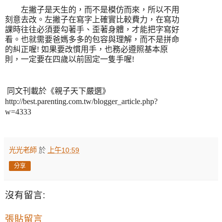
左撇子是天生的，而不是模仿而來，所以不用
刻意去改。左撇子在寫字上確實比較費力，在寫功
課時往往必須要勾著手、歪著身體，才能把字寫好
看。也就需要爸媽多多的包容與理解，而不是拼命
的糾正喔
!
如果要改慣用手，也務必遵照基本原
則，一定要在四歲以前固定一隻手喔
!
同文刊載於《
親子天下嚴選
》
http://best.parenting.com.tw/blogger_article.php?
w=4333
光光老師
於
上午10:59
分享
沒有留言:
張貼留言