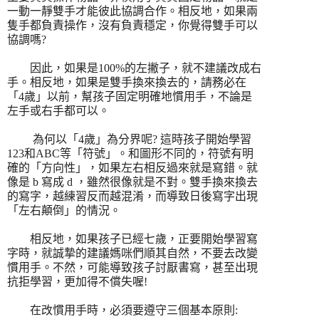
一動一靜雙手才能彼此協調合作。相反地，如果兩
隻手都負責操作，沒有負責穩定，你覺得雙手可以
協調嗎
?
因此，如果是
100%
的左撇子，就不建議改成右
手。相反地，如果是雙手換來換去的，請務必在
「
4
歲」以前，幫孩子固定明確地慣用手，不論是
左手或右手都可以。
為何以「
4
歲」為分界呢
?
這時孩子開始學習
123
和
ABC
等「符號」。和圖形不同的，符號有明
確的「方向性」，如果左右相反過來就是寫錯。就
像是
b
寫成
d
，雖然很像就是不對。雙手換來換去
的寫字，越練習反而越混淆，而導致日後寫字出現
「左右顛倒」的情況。
相反地，如果孩子已經七歲，正要開始學習寫
字時，就誠摯的建議媽咪們順其自然，不要去改變
慣用手。不然，可能導致孩子討厭書寫，甚至出現
抗拒學習，更加得不償失喔
!
在改慣用手時，必須要遵守三個基本原則
: