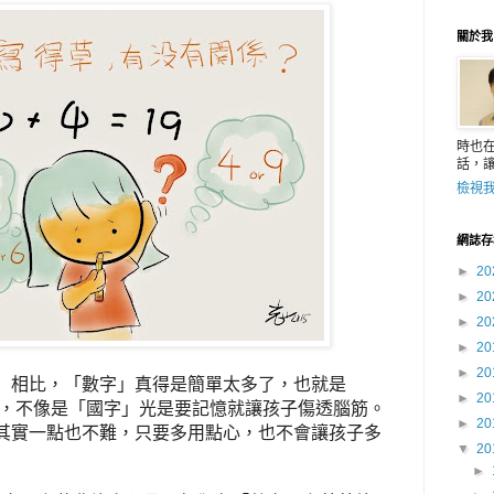
關於我
時也
話，
檢視
網誌存
►
20
►
20
►
20
►
20
►
20
」相比，「數字」真得是簡單太多了，也就是
►
20
，不像是「國字」光是要記憶就讓孩子傷透腦筋。
►
20
其實一點也不難，只要多用點心，也不會讓孩子多
▼
20
►