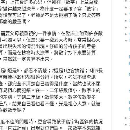
►
國字」上花費許多心思，但卻在「數字」上草草放
►
為
一定要
字變得越來越潦草。
什麼
孩子寫「數字」
►
得懂就可以了，老師是不是太挑剔了嗎？只要答案
►
那麼的嚴重嗎？
►
是需要父母親重視的一件事情
。在臨床上碰到許多數
►
小考還可以，但是只要一碰到大考時，常常粗心大
▼
會出現失常的情況出現。仔細的分析孩子的考卷
算，而是在抄寫時太潦草，將數字抄下來要計算
，當然就一定會算不出來。
的是
0
還是
6
，都看不清楚；
7
還是
1
也會搞錯；
3
和
5
長
有時連
4
和
9
也都很難分辨。所以，考試不檢查還
卻完全
查，
不清楚自己寫得是什麼，當然也就不願
而
數值小、
容易粗心
犯錯。在一、二年級
數字少的
數值變大、
位數
的差別。等到三年級，
數字
變多
扭八，結果自己看也看不懂，光是粗心大意，就被
喜歡數學呢？
►
定度不佳的問題時，更會導致孩子寫字時歪斜的情況
►
在「直式計算」出現對位錯誤。一來數字本來就難