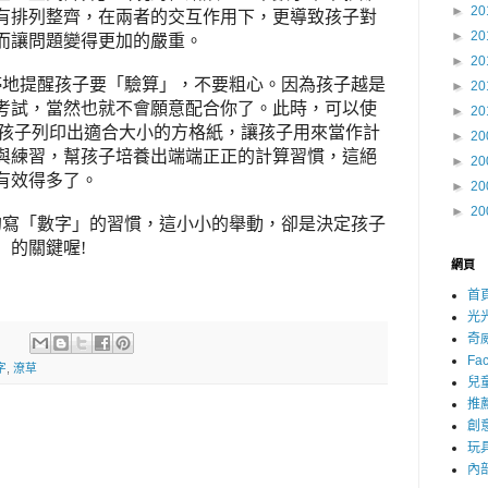
►
20
有排列整齊，在兩者的交互作用下，更導致孩子對
►
20
而讓問題變得更加的嚴重。
►
20
停地提醒孩子要「驗算」，不要粗心。因為孩子越是
►
20
考試，當然也就不會願意配合你了。此時，可以使
►
20
孩子列印出適合大小的方格紙，讓孩子用來當作計
►
20
與練習，幫孩子培養出端端正正的計算習慣，這絕
►
20
有效得多了。
►
20
►
20
的寫「數字」的習慣，這小小的舉動，卻是決定孩子
」的關鍵喔
!
網頁
首
光
奇
Fa
字
,
潦草
兒
推
創
玩
內