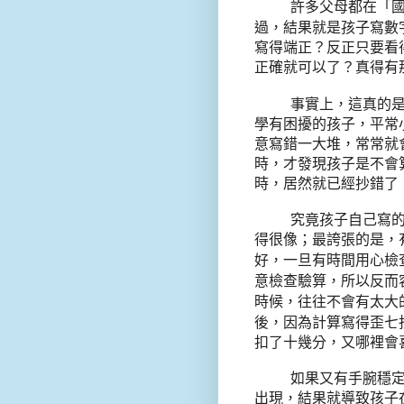
許多父母都在「
過，結果就是孩子寫數
寫得端正？反正只要看
正確就可以了？真得有
這真的
事實上，
學有困擾的孩子，平常
意寫錯一大堆，常常就
時，才發現孩子是不會
時，居然就已經抄錯了
究竟孩子自己寫
得很像；最誇張的是，
旦有時間
好，一
用心檢
驗算
反而
意檢查
，所以
時候，往往不會有太大
後
，因為計算寫得歪七
扣了十幾分，又哪裡會
如果又有手腕穩
出現，結果就導致孩子