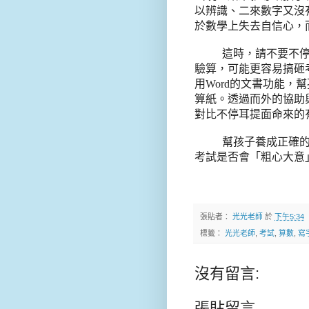
以辨識、二來數字又沒
於數學上失去自信心，
這時，請不要不
驗算，可能更容易搞砸
用
Word
的文書功能，幫
算紙。透過而外的協助
對比不停耳提面命來的
幫孩子養成正確
考試是否會「粗心大意
張貼者：
光光老師
於
下午5:34
標籤：
光光老師
,
考試
,
算數
,
寫
沒有留言:
張貼留言