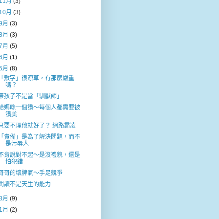
11月
(3)
10月
(3)
9月
(3)
8月
(3)
7月
(5)
6月
(1)
5月
(8)
「數字」很潦草，有那麼嚴重
嗎？
帶孩子不是當「馴獸師」
給媽咪一個讚～每個人都需要被
讚美
只要不理他就好了？ 網路霸凌
「責備」是為了解決問題，而不
是污辱人
不肯說對不起～是沒禮貌，還是
怕犯錯
哥哥的壞脾氣～手足競爭
閱讀不是天生的能力
3月
(9)
1月
(2)