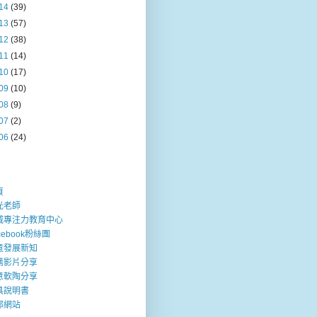
14
(39)
13
(57)
12
(38)
11
(14)
10
(17)
09
(10)
08
(9)
07
(2)
06
(24)
頁
光老師
威專注力教育中心
cebook粉絲團
童發展新知
薦影片分享
意軟陶分享
具說明書
部網站