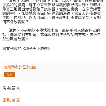
當夜闌人靜時，我們放下手頭上煩人的事情，靜靜看著孩
子柔和的臉龐，靜下心來重新整理我們自己的思緒，那時才
能真正地說出你想對孩子說的話。當你在夜晚，在床旁練習
過的字句，無疑地會深深印在你的腦海裡，當白天的衝突發
生時，自然地可以脫口而出，孩子就如何不會感受到，又如
何不會改變呢？
溝通，不是把話不停地說出來，而是用別人聽得進去的
話，傳達給對方知道。當你改變對孩子說話的方式，孩子自
然也就會改變。
同文刊載於《
親子天下嚴選
》
光光老師
於
晚上8:06
分享
沒有留言:
張貼留言