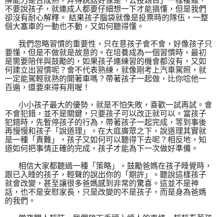
解能力是否成熟。弄得說話好像是「公投題目」一樣複雜，
不要說孩子，就連成人都要仔細想一下才能搞懂，但是我們
卻沒有耐心解釋。
結果孩子腦袋就像是投票時的隊伍，一整
個大塞車的一動也不動，又如何聽得懂。
我們忽略習慣的重要性，只在意孩子會不會，好像孩子只
要懂，但是不做就是故意的。在培養成為一個習慣時，最初
是需要陪伴與鼓勵的，如果孩子連練習的機會都沒有，又如
何建立出習慣呢？會不代表熟練，就像剛考上汽車駕照，就
一定能駕輕就熟的開著車嗎？帶著孩子一起做，比你唸他一
百遍，還要來得有用喔！
小小孩子最大的優勢，就是不怕失敗，喜歡一試再試。會
不會犯錯，並不是關鍵，只要孩子可以改正就可以。當孩子
犯錯時，先暫停孩子的行為，帶著孩子一起完成，等到事後
再慢慢和孩子「說道理」。在大庭廣眾之下，說道理其實就
是一種「責難」，孩子又如何可以聽得下去呢？相反地，知
道如何把事情正確的完成，孩子才能為下一次做好準備。
相信大家都聽過一種「策略」，鼓勵爸媽在孩子睡覺時，
跟已入睡的孩子，輕聲的說出你的「期許」。聽說這樣孩子
就會改變，甚至讓很多爸媽感到非常的驚喜。這並不是神
話，也不是安慰家長，只是改變的不是孩子，而是身為爸媽
的我們。